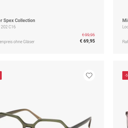
r Spex Collection
Mi
 1202 C16
Loo
€ 99,95
€ 69,95
npreis ohne Gläser
Ra
-