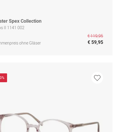
ster Spex Collection
s II 1141 002
€ 119,95
€ 59,95
hmenpreis ohne Gläser
50%