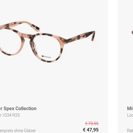
r Spex Collection
Mi
e 1034 R25
Loo
€ 79,95
€ 47,95
npreis ohne Gläser
Ra