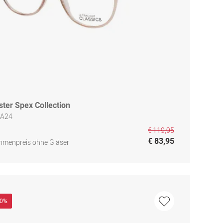
ster Spex Collection
 A24
€ 119,95
€ 83,95
hmenpreis ohne Gläser
30%