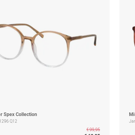
r Spex Collection
Mi
1296 Q12
Ja
€ 99,95