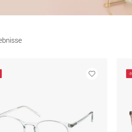
ebnisse
-