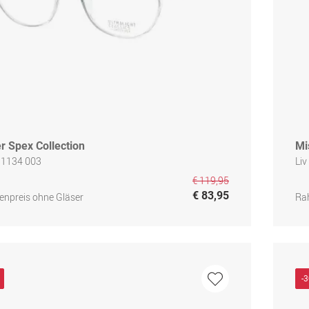
r Spex Collection
Mi
 1134 003
Liv
€ 119,95
€ 83,95
npreis ohne Gläser
Ra
-