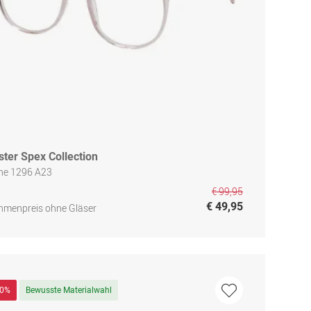
ster Spex Collection
ne 1296 A23
€ 99,95
€ 49,95
hmenpreis ohne Gläser
50%
Bewusste Materialwahl