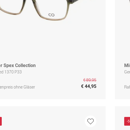
r Spex Collection
Mi
ied 1370 P33
Ge
€ 89,95
€ 44,95
npreis ohne Gläser
Ra
-