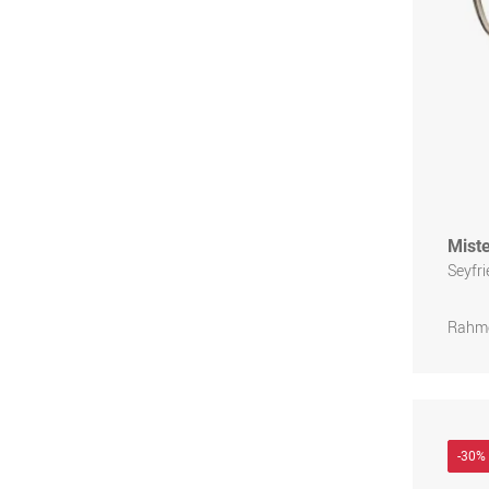
Miste
Seyfr
Rahme
-30%