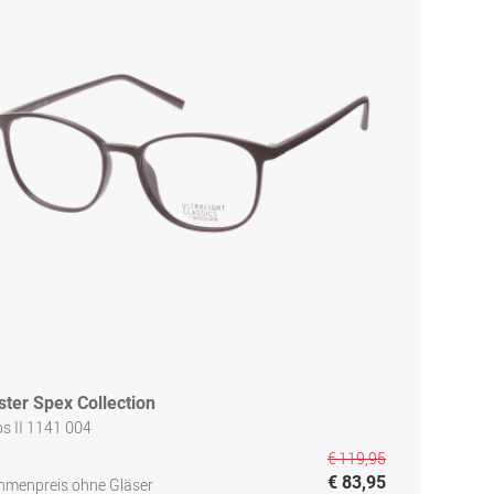
ster Spex Collection
s II 1141 004
€ 119,95
€ 83,95
hmenpreis ohne Gläser