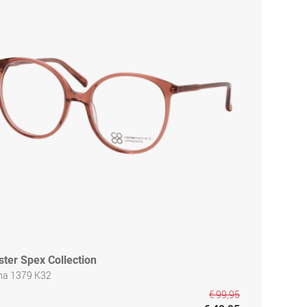
ster Spex Collection
na 1379 K32
€ 99,95