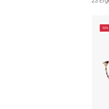
23 Erg
-50%