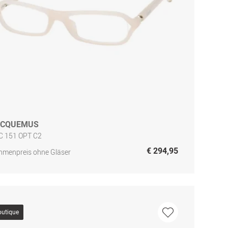
ACQUEMUS
C 151 OPT C2
€ 294,95
hmenpreis ohne Gläser
outique