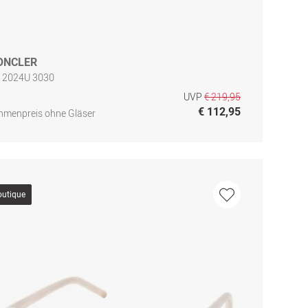
ONCLER
 2024U 3030
UVP
€ 219,95
€ 112,95
hmenpreis ohne Gläser
outique