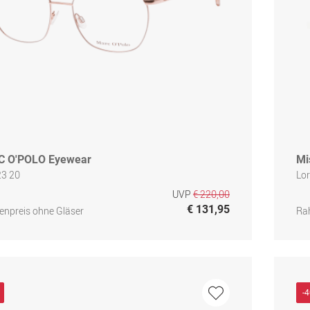
 O'POLO Eyewear
Mi
3 20
Lo
UVP
€ 220,00
€ 131,95
npreis ohne Gläser
Ra
-