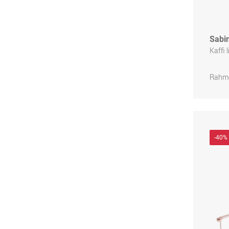
Sabi
Kaffi 
Rahme
-40%