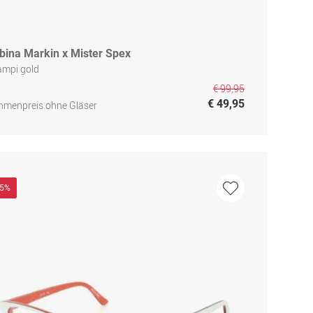
bina Markin x Mister Spex
ampi gold
€ 99,95
€ 49,95
hmenpreis ohne Gläser
15%