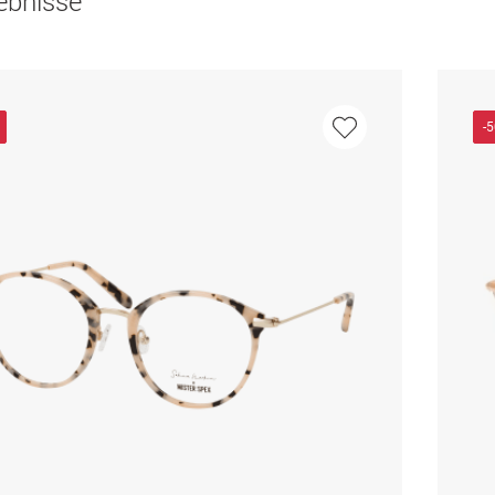
ebnisse
-