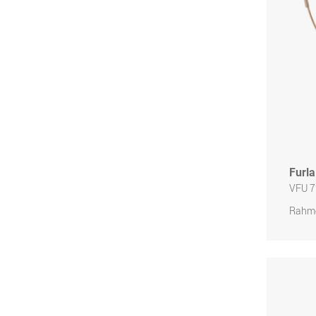
Furla
VFU 
Rahme