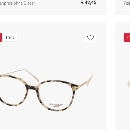
€ 42,45
npreis ohne Gläser
Ra
Trend
-