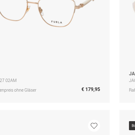
J
727 02AM
JA
€ 179,95
npreis ohne Gläser
Ra
B