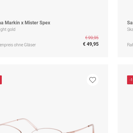
na Markin x Mister Spex
Sa
light gold
Sk
€ 99,95
€ 49,95
npreis ohne Gläser
Ra
-