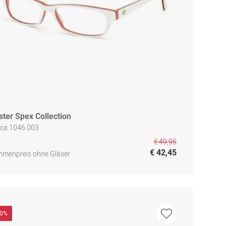
ster Spex Collection
rca 1046 003
€ 49,95
€ 42,45
hmenpreis ohne Gläser
40%