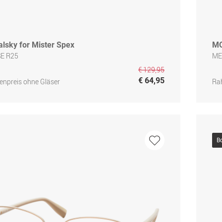
lsky for Mister Spex
M
E R25
ME
€ 129,95
€ 64,95
npreis ohne Gläser
Ra
B