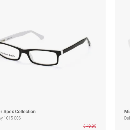
r Spex Collection
Mi
ay 1015 006
Dal
€ 49,95