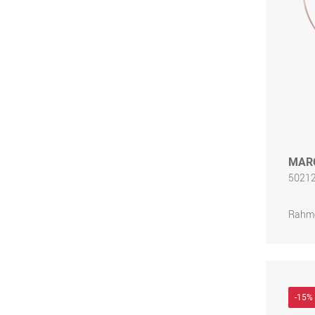
MARC
50212
Rahme
-15%