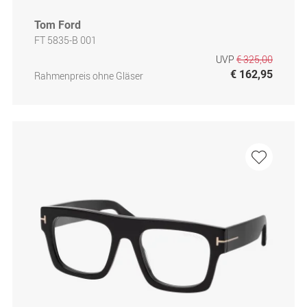
Tom Ford
FT 5835-B 001
UVP
€ 325,00
€ 162,95
Rahmenpreis ohne Gläser