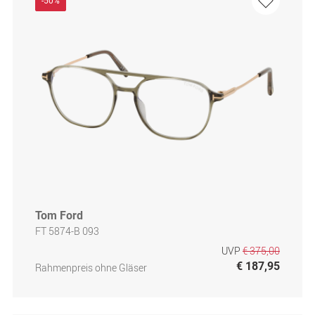
-50%
Tom Ford
FT 5874-B 093
UVP
€ 375,00
€ 187,95
Rahmenpreis ohne Gläser