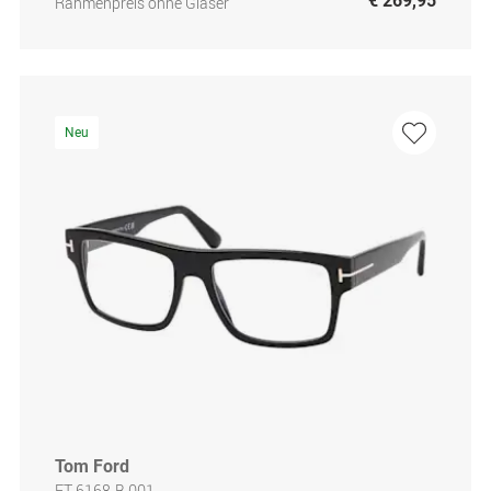
€ 269,95
Rahmenpreis ohne Gläser
Neu
Tom Ford
FT 6168-B 001