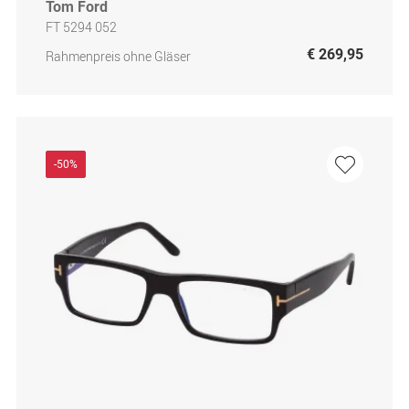
Tom Ford
FT 5294 052
€ 269,95
Rahmenpreis ohne Gläser
-50%