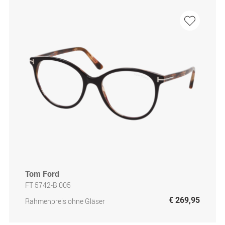
Tom Ford
FT 5742-B 005
€ 269,95
Rahmenpreis ohne Gläser