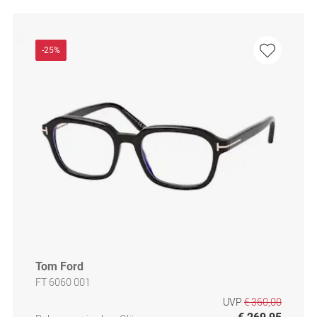
-25%
Tom Ford
FT 6060 001
UVP
€ 360,00