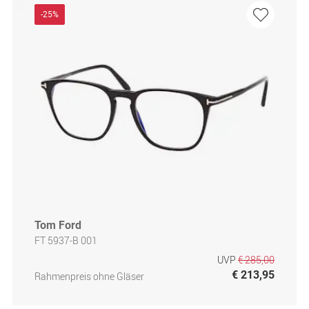
-25%
Tom Ford
FT 5937-B 001
UVP
€ 285,00
€ 213,95
Rahmenpreis ohne Gläser