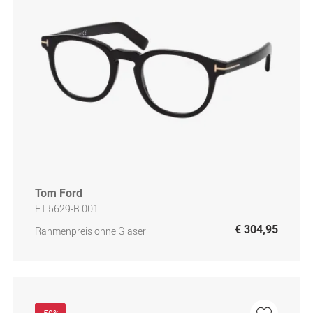
Tom Ford
FT 5629-B 001
€ 304,95
Rahmenpreis ohne Gläser