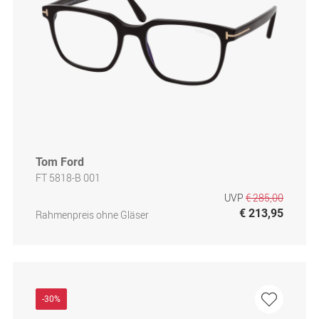
Tom Ford
FT 5818-B 001
UVP
€ 285,00
€ 213,95
Rahmenpreis ohne Gläser
-30%