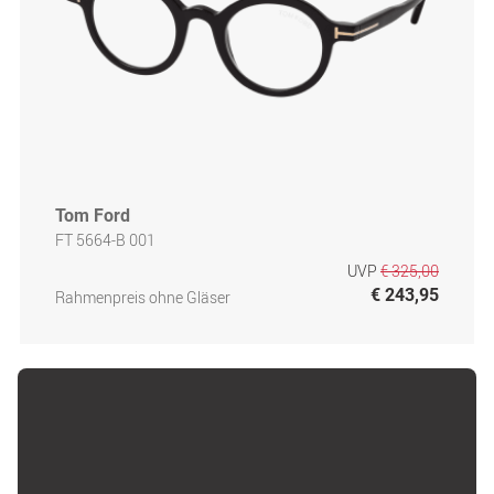
Tom Ford
FT 5664-B 001
UVP
€ 325,00
€ 243,95
Rahmenpreis ohne Gläser