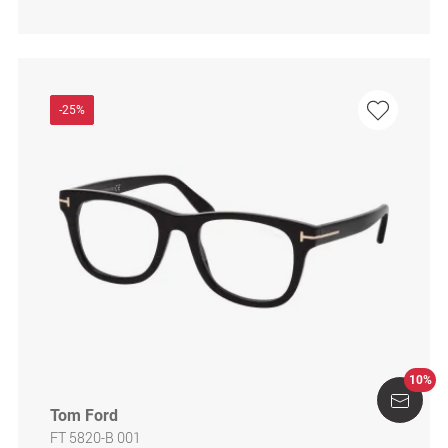
-25%
10%
Tom Ford
FT 5820-B 001