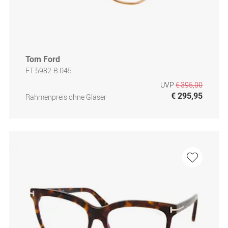
Tom Ford
FT 5982-B 045
UVP
€ 395,00
€ 295,95
Rahmenpreis ohne Gläser