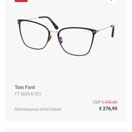
Tom Ford
FT 5839-B 001
UVP
€ 395,00
€ 276,95
Rahmenpreis ohne Gläser