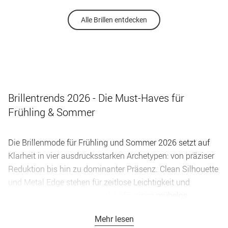
Alle Brillen entdecken
Brillentrends 2026 - Die Must-Haves für
Frühling & Sommer
Die Brillenmode für Frühling und Sommer 2026 setzt auf
Klarheit in vier ausdrucksstarken Archetypen: von präziser
Reduktion bis hin zu dominanter Präsenz. Clean Silhouette
und Metal Edge stehen für zeitlose Leichtigkeit und
technische Raffinesse – perfekt für einen mühelos
stilvollen Look mit schmalen Rechtecken, weichen Ovalen
Mehr lesen
und präzisen Metallkonstruktionen aus Titan und Stahl.