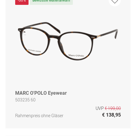
-30%
Bewusste Materialwahl
MARC O'POLO Eyewear
503235 60
UVP
€ 199,00
€ 138,95
Rahmenpreis ohne Gläser