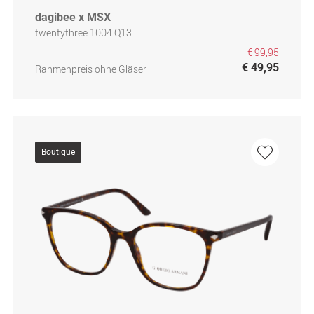
dagibee x MSX
twentythree 1004 Q13
€ 99,95
€ 49,95
Rahmenpreis ohne Gläser
Boutique