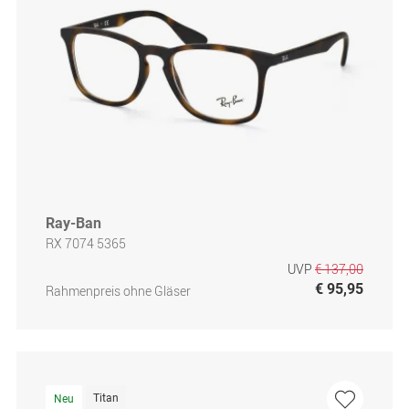
Ray-Ban
RX 7074 5365
UVP
€ 137,00
€ 95,95
Rahmenpreis ohne Gläser
Titan
Neu