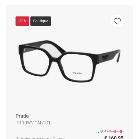
-30%
Boutique
Prada
PR 10WV 1AB1O1
UVP
€ 230,00
€ 160,95
Rahmenpreis ohne Gläser