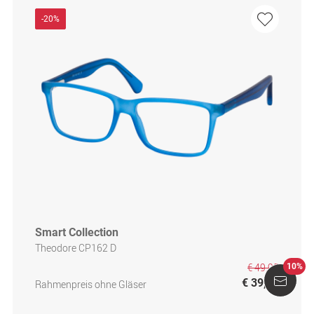
-20%
Smart Collection
Theodore CP162 D
€ 49,95
10%
€ 39,95
Rahmenpreis ohne Gläser