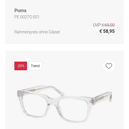
Puma
PE 0027O 001
UVP
€ 69,00
€ 58,95
Rahmenpreis ohne Gläser
-20%
Trend