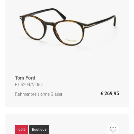
Tom Ford
FT 5294/V 052
€ 269,95
Rahmenpreis ohne Gläser
-50%
Boutique