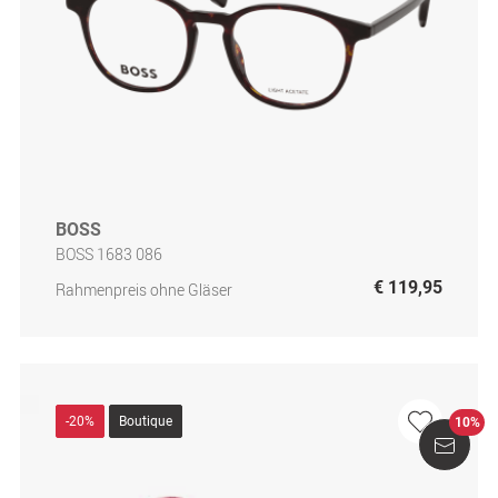
BOSS
BOSS 1683 086
€ 119,95
Rahmenpreis ohne Gläser
-20%
Boutique
10%