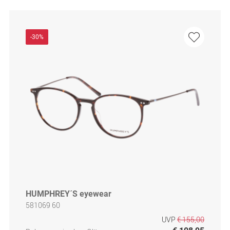
-30%
HUMPHREY´S eyewear
581069 60
UVP
€ 155,00