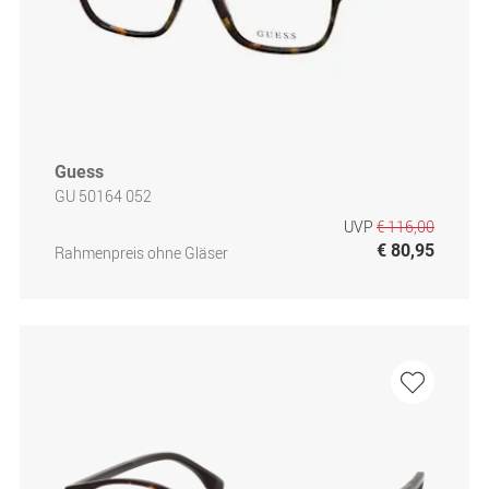
Guess
GU 50164 052
UVP
€ 116,00
€ 80,95
Rahmenpreis ohne Gläser