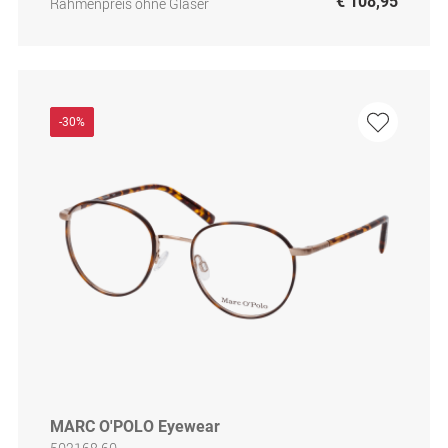
€ 108,95
Rahmenpreis ohne Gläser
-30%
MARC O'POLO Eyewear