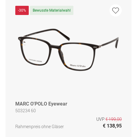
-30%
Bewusste Materialwahl
MARC O'POLO Eyewear
503234 60
UVP
€ 199,00
€ 138,95
Rahmenpreis ohne Gläser