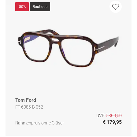
-50%
Boutique
Tom Ford
FT 6085-B 052
UVP
€ 360,00
€ 179,95
Rahmenpreis ohne Gläser