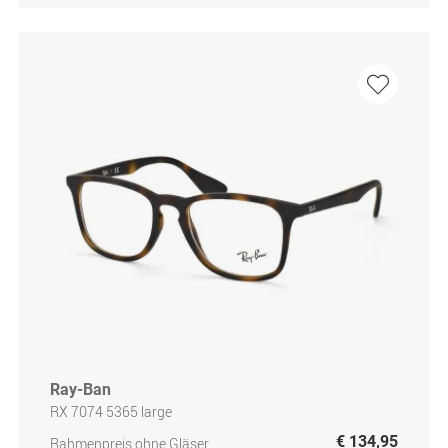
Ray-Ban
RX 7074 5365 large
€ 134,95
Rahmenpreis ohne Gläser