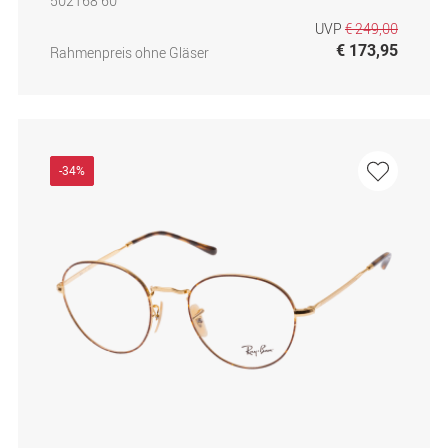
502168 60
UVP
€ 249,00
€ 173,95
Rahmenpreis ohne Gläser
-34%