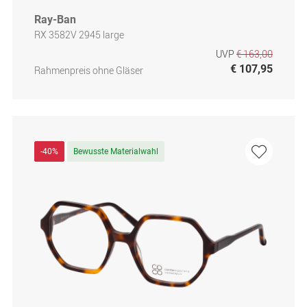
Ray-Ban
RX 3582V 2945 large
UVP
€ 163,00
€ 107,95
Rahmenpreis ohne Gläser
-40%
Bewusste Materialwahl