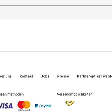
, 20121, Milano, Italien
tsichtfähig
:
Nein
eller
:
New Guards
ber uns
Kontakt
Jobs
Presse
Partneroptiker werd
ezahlmethoden
Versandmöglichkeiten