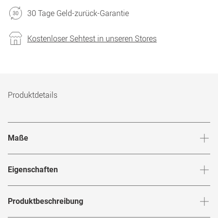
30 Tage Geld-zurück-Garantie
Kostenloser Sehtest in unseren Stores
Produktdetails
Maße
Stegbreite
:
16
mm
Glashö
Eigenschaften
Marke
:
Stella McCartney
Produktbeschreibung
Produktnummer
:
7855904