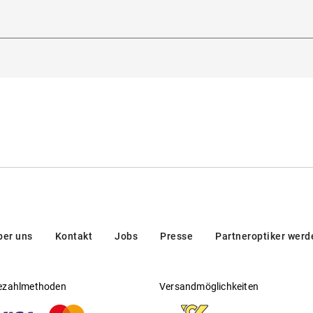
Filterkategorie
:
2 (Lichtdurchlässigkeit 18 % - 43 %): Für son
heitsverordnung (GPSR)
:
Alltagsgebrauch.
tichiero 180, 35135, Padova, Italien
Gleitsichtfähig
:
Nein
Hersteller
:
Kering Eyewear DACH GmbH
ber uns
Kontakt
Jobs
Presse
Partneroptiker werd
Kenui 642 
ezahlmethoden
Versandmöglichkeiten