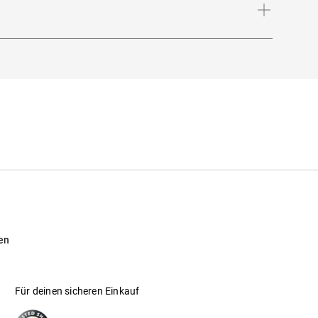
nige Tage in Mitteleuropa; optimal für den
en
001
Für deinen sicheren Einkauf