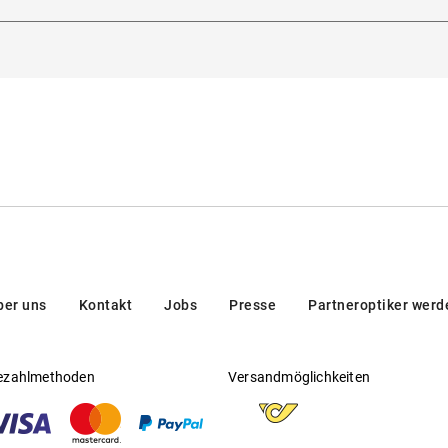
dorna 3, 20123, Milan, Italien
Gleitsichtfähig
:
Ja
en/brands/customer-care/
Hersteller
:
Luxottica Group S.p.A
g
ber uns
Kontakt
Jobs
Presse
Partneroptiker werd
ezahlmethoden
Versandmöglichkeiten