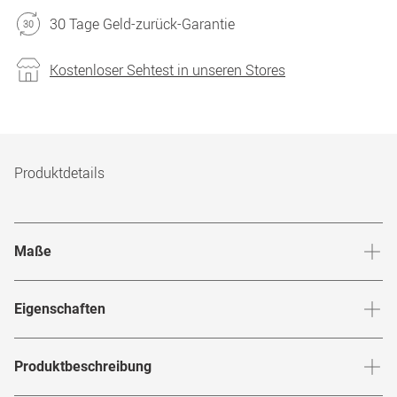
30 Tage Geld-zurück-Garantie
Kostenloser Sehtest in unseren Stores
Produktdetails
Maße
Stegbreite
:
16
mm
Glashö
Eigenschaften
Marke
:
Gucci
Produktbeschreibung
Produktnummer
:
7305784