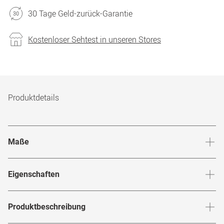
30 Tage Geld-zurück-Garantie
Kostenloser Sehtest in unseren Stores
Produktdetails
Maße
Stegbreite
:
18
mm
Glashö
Eigenschaften
Marke
:
Prada
Produktbeschreibung
Produktnummer
:
7211758