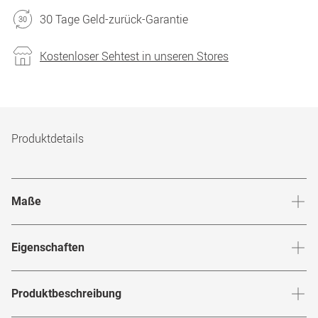
30 Tage Geld-zurück-Garantie
Kostenloser Sehtest in unseren Stores
Produktdetails
Maße
Stegbreite
:
20
mm
Glashö
Eigenschaften
Marke
:
MONTBLANC
Produktbeschreibung
Produktnummer
:
7009640