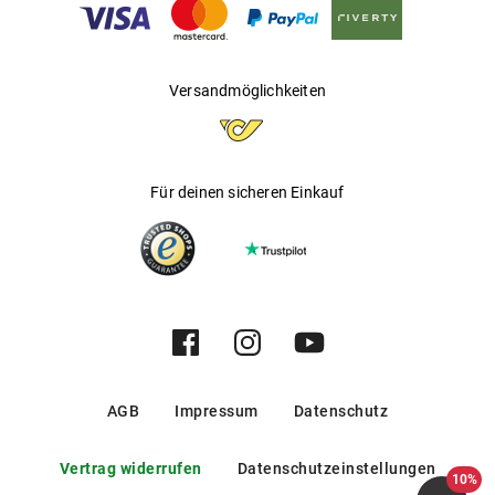
Gleitsichtfähig
:
Nein
Mehr über
erfährst Du
.
Versace
hier
Hersteller
:
Luxottica Group S.p.A
Versandmöglichkeiten
Für deinen sicheren Einkauf
AGB
Impressum
Datenschutz
Vertrag widerrufen
Datenschutzeinstellungen
10%