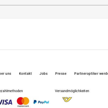
dorna 3, 20123, Milan, Italien
Gleitsichtfähig
:
Ja
en/brands/customer-care/
Hersteller
:
Luxottica Group S.p.A
rau
 europäischer Norm
ber uns
Kontakt
Jobs
Presse
Partneroptiker werd
ezahlmethoden
Versandmöglichkeiten