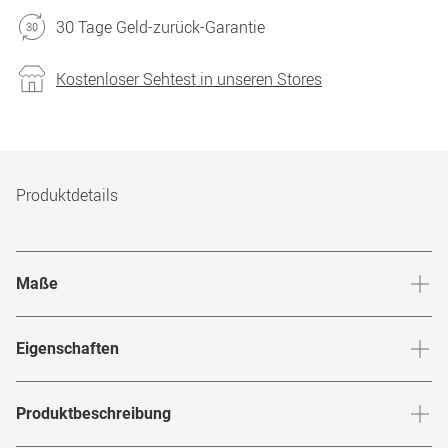
30 Tage Geld-zurück-Garantie
Kostenloser Sehtest in unseren Stores
Produktdetails
Maße
Stegbreite
:
18
mm
Glashö
Eigenschaften
Marke
:
Tommy Hilfiger
Produktbeschreibung
Produktnummer
:
7968123