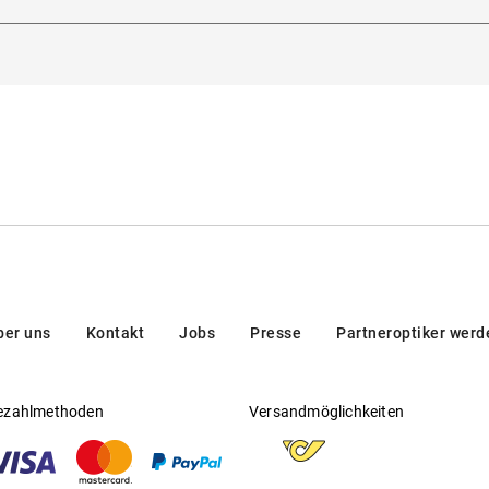
dorna 3, 20123, Milan, Italien
Gleitsichtfähig
:
Nein
en/brands/customer-care/
Hersteller
:
Luxottica Group S.p.A
g
ber uns
Kontakt
Jobs
Presse
Partneroptiker werd
ezahlmethoden
Versandmöglichkeiten