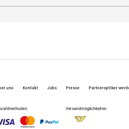
dorna 3, 20123, Milan, Italien
Gleitsichtfähig
:
Nein
en/brands/customer-care/
Hersteller
:
Luxottica Group S.p.A
ber uns
Kontakt
Jobs
Presse
Partneroptiker werd
ezahlmethoden
Versandmöglichkeiten