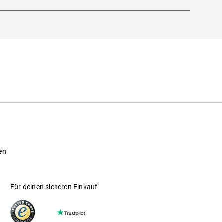
en
Für deinen sicheren Einkauf
 wie Pflanzenölen, Stärke oder Cellulose.
 bei.