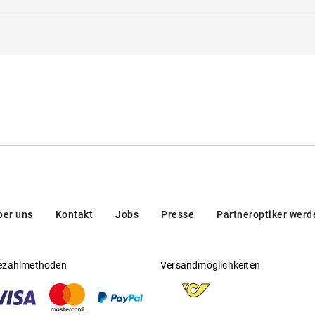
a, 12, 32013, Longarone, Italien
Gleitsichtfähig
:
Nein
Hersteller
:
De Rigo Vision S.p.A
ber uns
Kontakt
Jobs
Presse
Partneroptiker werd
ezahlmethoden
Versandmöglichkeiten