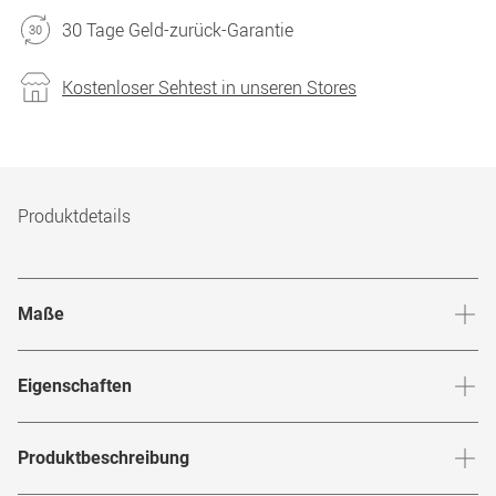
30 Tage Geld-zurück-Garantie
Kostenloser Sehtest in unseren Stores
Produktdetails
Maße
Stegbreite
:
18
mm
Glashö
Eigenschaften
Marke
:
Michael Kors
Produktbeschreibung
Produktnummer
:
7853440