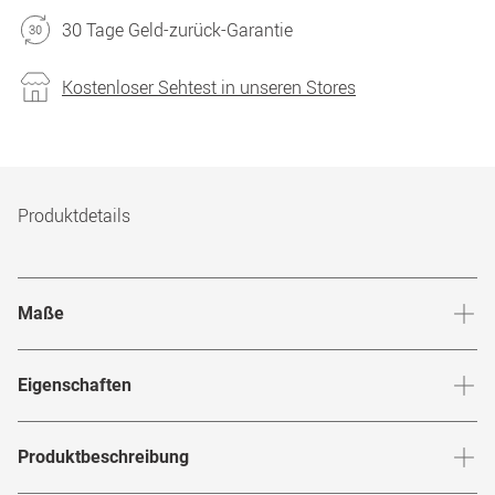
30 Tage Geld-zurück-Garantie
Kostenloser Sehtest in unseren Stores
Produktdetails
Maße
Stegbreite
:
19
mm
Glashö
Eigenschaften
Marke
:
Mister Spex Collection
Produktbeschreibung
Produktnummer
:
7852945