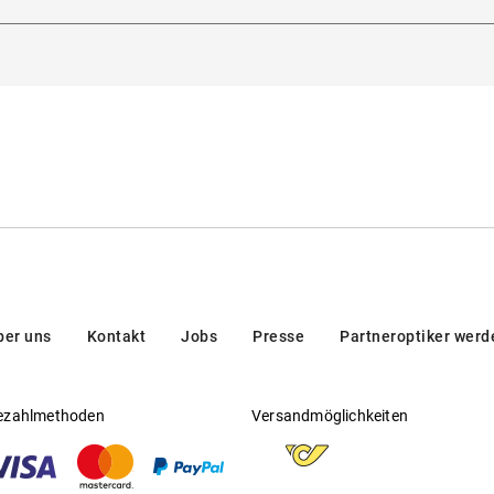
Straße 252, 90429, Nürnberg, Deutschland
Gleitsichtfähig
:
Ja
Hersteller
:
Eschenbach Optik GmbH
ber uns
Kontakt
Jobs
Presse
Partneroptiker werd
ezahlmethoden
Versandmöglichkeiten