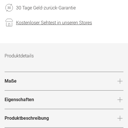
30 Tage Geld-zurück-Garantie
Kostenloser Sehtest in unseren Stores
Produktdetails
Maße
Stegbreite
:
15
mm
Glashö
Eigenschaften
Marke
:
Hugo Boss
Produktbeschreibung
Produktnummer
:
7631222