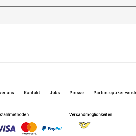
g 33, 1042 AE, Amsterdam, Niederlande
Gleitsichtfähig
:
Nein
Hersteller
:
Marchon Germany GmbH
ber uns
Kontakt
Jobs
Presse
Partneroptiker werd
ezahlmethoden
Versandmöglichkeiten