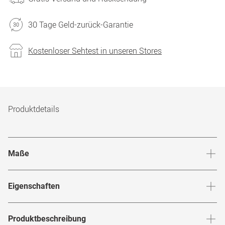
30 Tage Geld-zurück-Garantie
Kostenloser Sehtest in unseren Stores
Produktdetails
Maße
Stegbreite
:
18
mm
Glashö
Eigenschaften
Marke
:
Polo Ralph Lauren
Produktbeschreibung