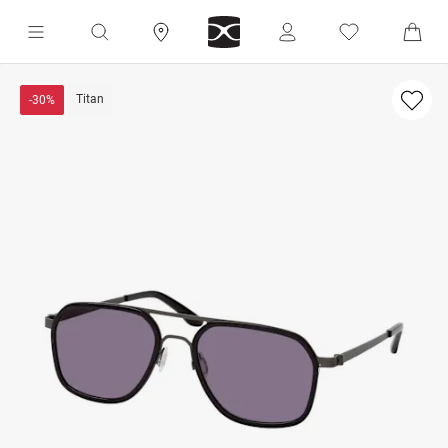
Titan
-30%