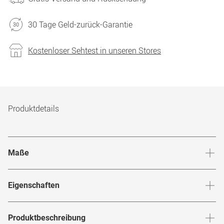
30 Tage Geld-zurück-Garantie
Kostenloser Sehtest in unseren Stores
Produktdetails
Maße
Stegbreite
:
17
mm
Glashö
Eigenschaften
Marke
:
Mister Spex Collection
Produktbeschreibung