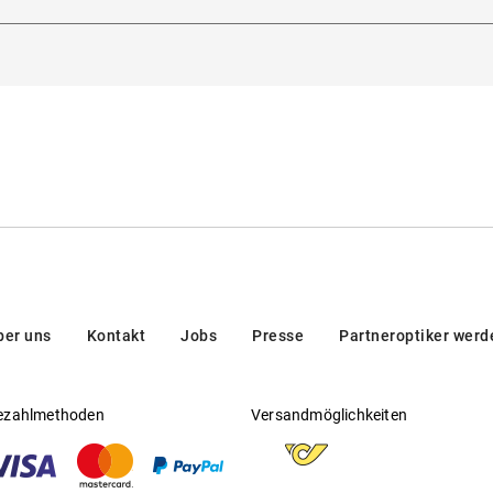
dorna 3, 20123, Milan, Italien
eitsichtfähig
:
Ja
en/brands/customer-care/
rsteller
:
Luxottica Group S.p.A
ber uns
Kontakt
Jobs
Presse
Partneroptiker werd
ezahlmethoden
Versandmöglichkeiten