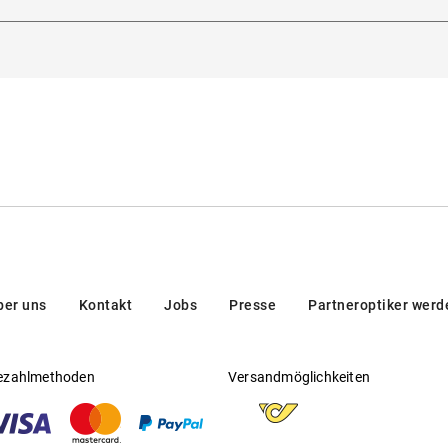
lanova 4, 32013, Longarone (BL), Italien
Gleitsichtfähig
:
Nein
Hersteller
:
Marcolin SpA
ber uns
Kontakt
Jobs
Presse
Partneroptiker werd
ezahlmethoden
Versandmöglichkeiten