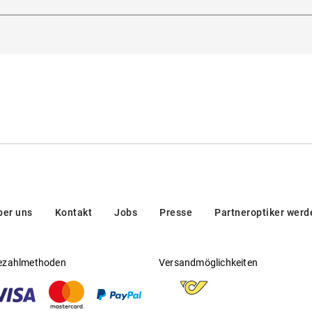
5129, Padua, Italien
itsichtfähig
:
Ja
steller
:
Safilo GmbH
ber uns
Kontakt
Jobs
Presse
Partneroptiker werd
ezahlmethoden
Versandmöglichkeiten