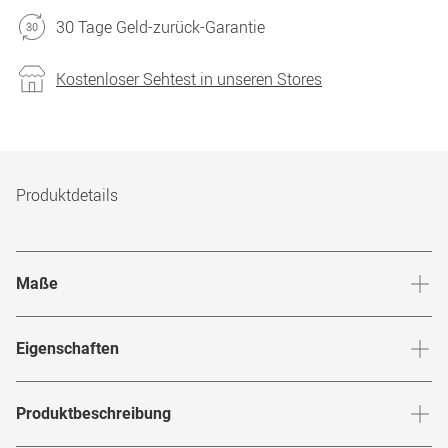
30 Tage Geld-zurück-Garantie
Kostenloser Sehtest in unseren Stores
Produktdetails
Maße
Stegbreite
:
19
mm
Glashö
Eigenschaften
Marke
:
Calvin Klein
Produktbeschreibung
Produktnummer
:
7184988