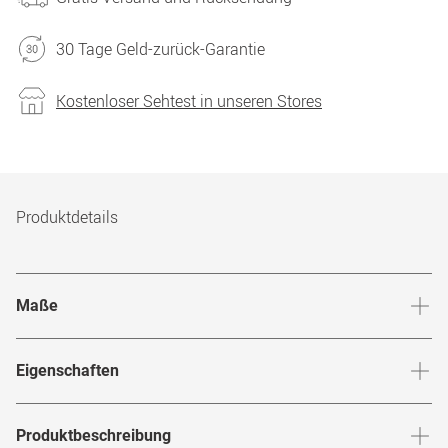
30 Tage Geld-zurück-Garantie
Kostenloser Sehtest in unseren Stores
Produktdetails
Maße
Stegbreite
:
19
mm
Glashö
Eigenschaften
Marke
:
Mister Spex Collection
Produktbeschreibung