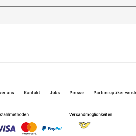
dorna 3, 20123, Milan, Italien
Gleitsichtfähig
:
Ja
en/brands/customer-care/
Hersteller
:
Luxottica Group S.p.A
g
ber uns
Kontakt
Jobs
Presse
Partneroptiker werd
ezahlmethoden
Versandmöglichkeiten