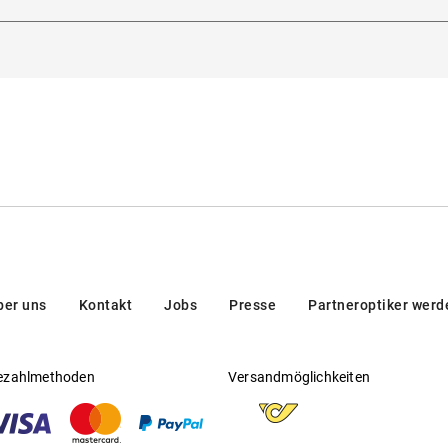
5129, Padua, Italien
Gleitsichtfähig
:
Ja
Hersteller
:
Safilo GmbH
ber uns
Kontakt
Jobs
Presse
Partneroptiker werd
ezahlmethoden
Versandmöglichkeiten