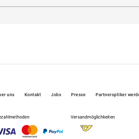
lanova 4, 32013, Longarone (BL), Italien
Gleitsichtfähig
:
Nein
Hersteller
:
Marcolin SpA
ber uns
Kontakt
Jobs
Presse
Partneroptiker werd
ezahlmethoden
Versandmöglichkeiten