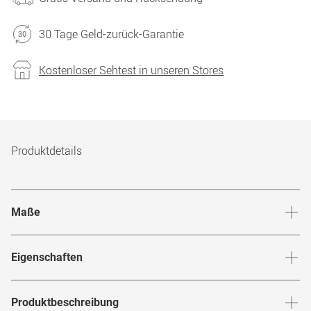
30 Tage Geld-zurück-Garantie
Kostenloser Sehtest in unseren Stores
Produktdetails
Maße
Stegbreite
:
19
mm
Glashö
Eigenschaften
Marke
:
share x Mister Spex
Produktbeschreibung