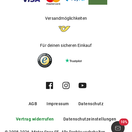
Material
Hersteller
:
Luxottica Group S.p.A
Plutonite-Gläser filtern 100 % aller UVA-, UVB- und
Versandmöglichkeiten
UVC-Strahlen
Mehr über
erfahren Sie
.
Oakley
hier
Für deinen sicheren Einkauf
AGB
Impressum
Datenschutz
Vertrag widerrufen
Datenschutzeinstellungen
10%