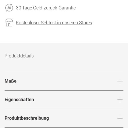
30 Tage Geld-zurück-Garantie
Kostenloser Sehtest in unseren Stores
Produktdetails
Maße
Stegbreite
:
19
mm
Glashö
Eigenschaften
Marke
:
Ray-Ban
Produktbeschreibung
Produktnummer
:
6661303