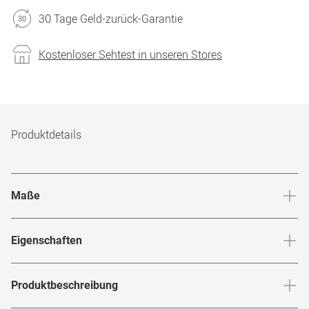
30 Tage Geld-zurück-Garantie
Kostenloser Sehtest in unseren Stores
Produktdetails
Maße
Stegbreite
:
17
mm
Glashö
Eigenschaften
Marke
:
Ray-Ban
Produktbeschreibung
Produktnummer
:
6514534