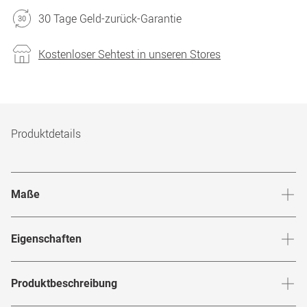
30 Tage Geld-zurück-Garantie
Kostenloser Sehtest in unseren Stores
Produktdetails
Maße
Stegbreite
:
14
mm
Glashö
Eigenschaften
Marke
:
Ray-Ban
Produktbeschreibung
Produktnummer
:
4730