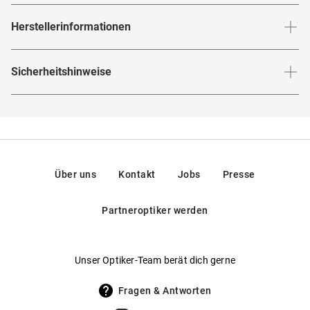
Herstellerinformationen
Herstellerangaben gemäß EU-
Sicherheitshinweise
Produktsicherheitsverordnung (GPSR)
:
Marke
:
Mister Spex Services
Hier findest du die
Sicherheitshinweise
.
Hersteller
:
Mister Spex, Hermann-Blankenstein-Straße 24,
10249, Berlin, Deutschland
Kontakt: service@misterspex.de
Über uns
Kontakt
Jobs
Presse
Partneroptiker werden
Unser Optiker-Team berät dich gerne
Fragen & Antworten