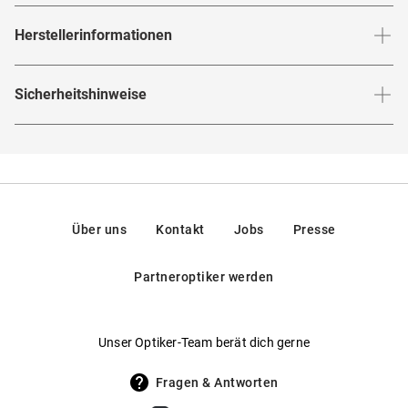
Herstellerinformationen
Herstellerangaben gemäß EU-
Sicherheitshinweise
Produktsicherheitsverordnung (GPSR)
:
Marke
:
CO Optical
Hier findest du die
Sicherheitshinweise
.
Hersteller
:
Mister Spex, Hermann-Blankenstein-Straße 24,
10249, Berlin, Deutschland
Kontakt: service@misterspex.de
Über uns
Kontakt
Jobs
Presse
Partneroptiker werden
Unser Optiker-Team berät dich gerne
Fragen & Antworten