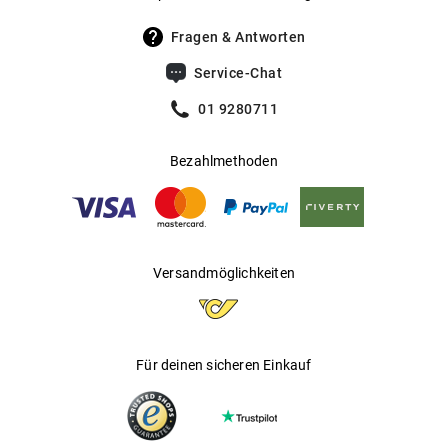
Praktisches It-Piece – für jedes Brillenmodell
Fragen & Antworten
geeignet, auch als Halsschmuck und Maskenband
Service-Chat
tragbar
01 9280711
Silikonschlaufen am Ende zum Befestigen an den
Brillenbügeln
Bezahlmethoden
Versandmöglichkeiten
Für deinen sicheren Einkauf