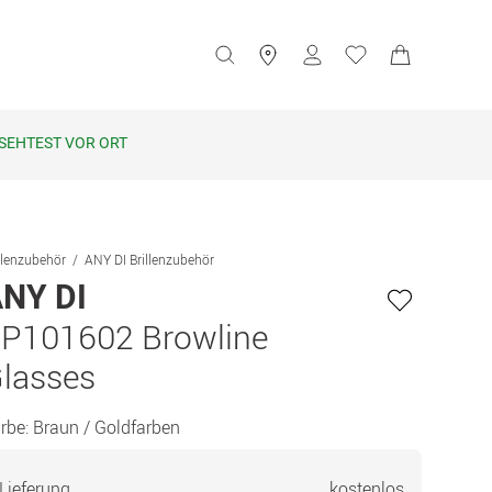
SEHTEST VOR ORT
llenzubehör
ANY DI Brillenzubehör
NY DI
P101602 Browline
lasses
rbe:
Braun / Goldfarben
Lieferung
kostenlos