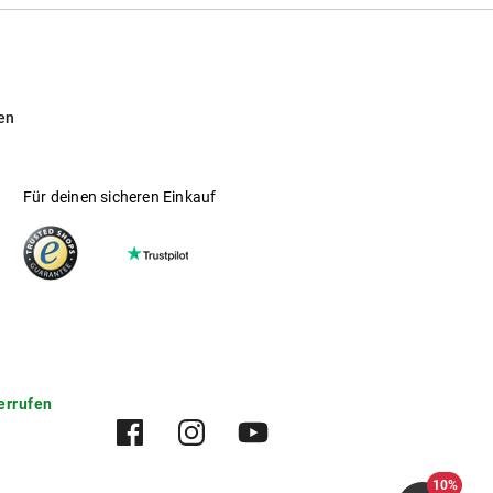
en
Für deinen sicheren Einkauf
errufen
10%