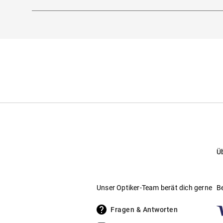
Marke
:
Barton Perreira
Hersteller
:
Thelios, Zona Industriale Villanova
Hier findest du die
Sicherheitshinweise
.
Kontakt: product_compliance@thelios.com
Ü
Unser Optiker-Team berät dich gerne
B
Fragen & Antworten