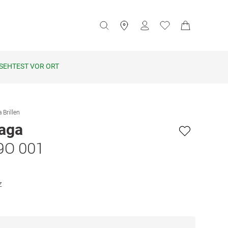
SEHTEST VOR ORT
 Brillen
iaga
9O 001
z