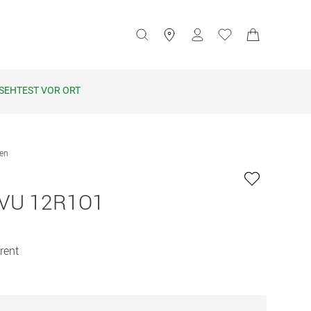
SEHTEST VOR ORT
len
VU 12R1O1
rent