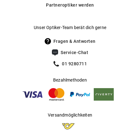
Transitions® an, die sich automatisch an wechselnde
Partneroptiker werden
Lichtverhältnisse anpassen.
Hier findest du unsere Glas-
Hersteller
:
Luxottica Group S.p.A
.
Optionen im Überblick
Unser Optiker-Team berät dich gerne
Fragen & Antworten
Service-Chat
01 9280711
Bezahlmethoden
Versandmöglichkeiten