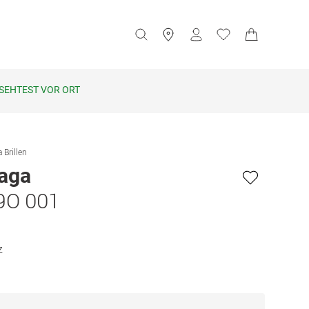
SEHTEST VOR ORT
 Brillen
iaga
9O 001
z