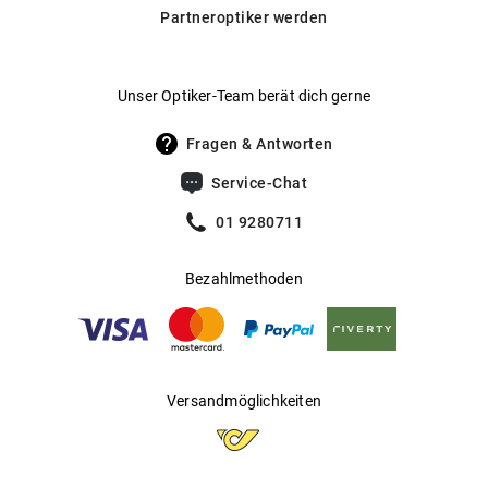
Daneben bieten wir auch selbsttönende Gläser von
Partneroptiker werden
Transitions® an, die sich automatisch an wechselnde
Hersteller
:
Kering Eyewear DACH GmbH
Lichtverhältnisse anpassen.
Hier findest du unsere Glas-
.
Optionen im Überblick
Unser Optiker-Team berät dich gerne
Fragen & Antworten
Service-Chat
01 9280711
Bezahlmethoden
Versandmöglichkeiten